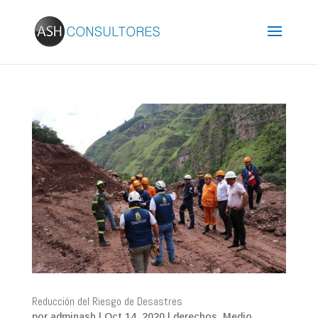
Reducción del Riesgo de Desastres
por
adminash
|
Oct 14, 2020
|
derechos
,
Medio